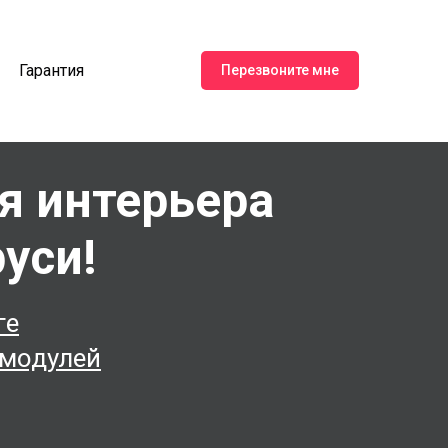
Гарантия
Перезвоните мне
я интерьера
уси!
ге
 модулей