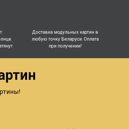
т.
Доставка модульных картин в
олнце.
любую точку Беларуси. Оплата
атянут
при получении!
артин
ртины!