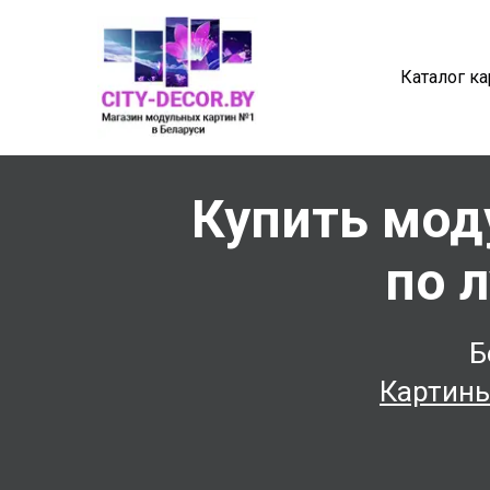
Каталог ка
Купить мод
по 
Б
Картины