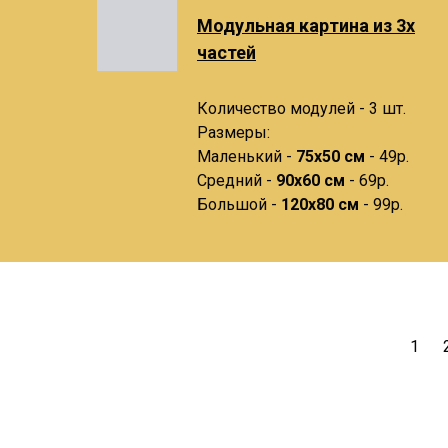
Модульная картина из 3х
частей
Количество модулей - 3 шт.
Размеры:
Маленький -
75х50 см
- 49р.
Средний -
90x60 см
- 69р.
Большой -
120х80 см
- 99р.
1