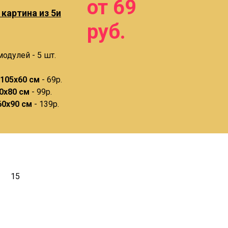
от 69
картина из 5и
руб.
одулей - 5 шт.
105х60 см
- 69р.
0х80 см
- 99р.
60х90 см
- 139р.
15