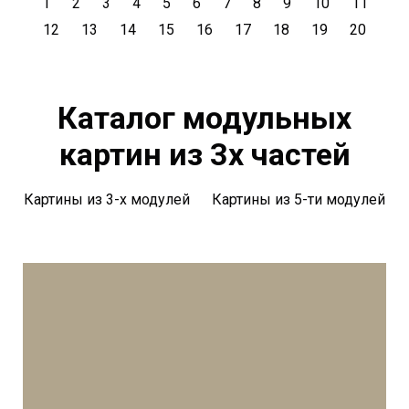
1
2
3
4
5
6
7
8
9
10
11
12
13
14
15
16
17
18
19
20
Каталог модульных
картин из 3х частей
Картины из 3-х модулей
Картины из 5-ти модулей